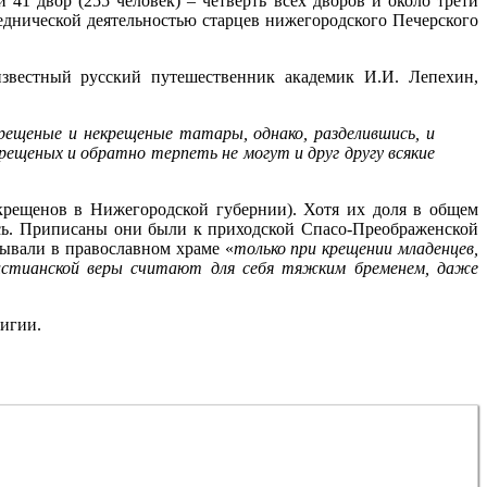
 41 двор (255 человек) – четверть всех дворов и около трети
еднической деятельностью старцев нижегородского Печерского
звестный русский путешественник академик И.И. Лепехин,
рещеные и некрещеные татары, однако, разделившись, и
рещеных и обратно терпеть не могут и друг другу всякие
крещенов в Нижегородской губернии). Хотя их доля в общем
сь. Приписаны они были к приходской Спасо-Преображенской
бывали в православном храме «
только при крещении младенцев,
ристианской веры считают для себя тяжким бременем, даже
лигии.