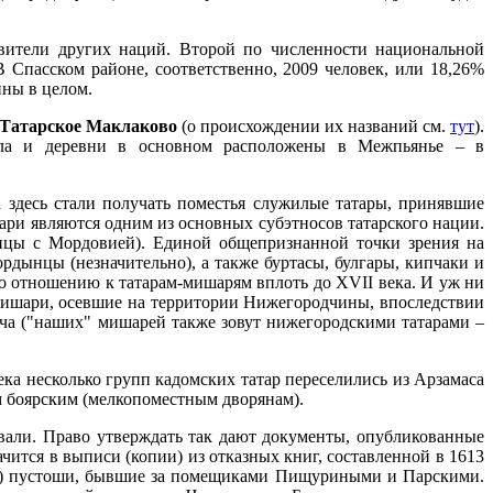
вители других наций. Второй по численности национальной
В Спасском районе, соответственно, 2009 человек, или 18,26%
ины в целом.
Татарское Маклаково
(о происхождении их названий см.
тут
).
села и деревни в основном расположены в Межпьянье – в
а здесь стали получать поместья служилые татары, принявшие
ари являются одним из основных субэтносов татарского нации.
ницы с Мордовией). Единой общепризнанной точки зрения на
ордынцы (незначительно), а также буртасы, булгары, кипчаки и
по отношению к татарам-мишарям вплоть до XVII века. И уж ни
-мишари, осевшие на территории Нижегородчины, впоследствии
гача ("наших" мишарей также зовут нижегородскими татарами –
ка несколько групп кадомских татар переселились из Арзамаса
м боярским (мелкопоместным дворянам).
вали. Право утверждать так дают документы, опубликованные
чится в выписи (копии) из отказных книг, составленной в 1613
ны) пустоши, бывшие за помещиками Пищуриными и Парскими.