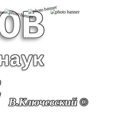
ОВ
наук
о
."
В.Ключевский ©