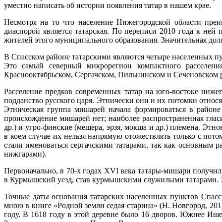
уместно написать об истории появления татар в нашем крае.
Несмотря на то что население Нижегородской области преи
диаспорой является татарская. По переписи 2010 года к ней 
жителей этого муниципального образования. Значительная дол
В Спасском районе татарскими являются четыре населенных п
Это самый северный микрорегион компактного расселени
Краснооктябрьском, Сергачском, Пильнинском и Сеченовском 
Расселение предков современных татар на юго-востоке нижег
подданство русского царя. Этнически они и их потомки относ
Этническая группа мишарей начала формироваться в районе
происхождение мишарей нет; наиболее распространенная гласит
др.) и угро-финские (мещера, эрзя, мокша и др.) племена. Э
в коем случае их нельзя напрямую отожествлять только с по
стали именоваться сергачскими татарами, так как основным р
нижгарами).
Первоначально, в 70-х годах XVI века татары-мишари получил
в Курмышский уезд, став курмышскими служилыми татарами. З
Точные даты основания татарских населенных пунктов Спасс
мною в книге «Родной земли седая старина» (Н. Новгород, 201
году. В 1618 году в этой деревне было 16 дворов. Южнее 