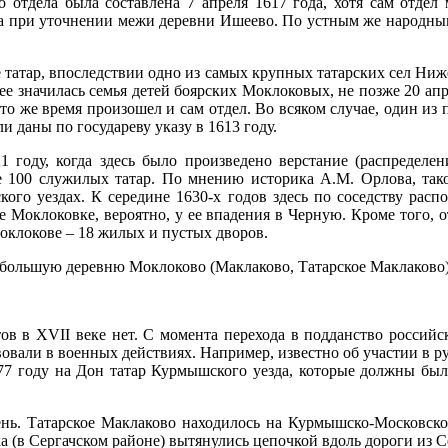
о отдела была составлена 7 апреля 1617 года, хотя сам отдел 
да при уточнении межи деревни Ишеево. По устным же народным
 татар, впоследствии одно из самых крупных татарских сел Ниж
ее значилась семья детей боярских Моклоковых, не позже 20 апр
это же время произошел и сам отдел. Во всяком случае, один и
 даны по государеву указу в 1613 году.
1 году, когда здесь было произведено верстание (распреде
ее 100 служилых татар. По мнению историка А.М. Орлова, так
ого уездах. К середине 1630-х годов здесь по соседству расп
 Моклоковке, вероятно, у ее впадения в Черную. Кроме того, 
оклокове – 18 жилых и пустых дворов.
 большую деревню Моклоково (Маклаково, Татарское Маклаково).
ов в XVII веке нет. С момента перехода в подданство российс
вовали в военных действиях. Например, известно об участии в 
1677 году на Дон татар Курмышского уезда, которые должны 
ень. Татарское Маклаково находилось на Курмышско-Московск
а (в Сергачском районе) вытянулись цепочкой вдоль дороги из Се