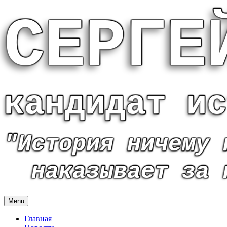
СЕРГЕ
кандидат ис
"История ничему 
наказывает за 
Menu
Главная