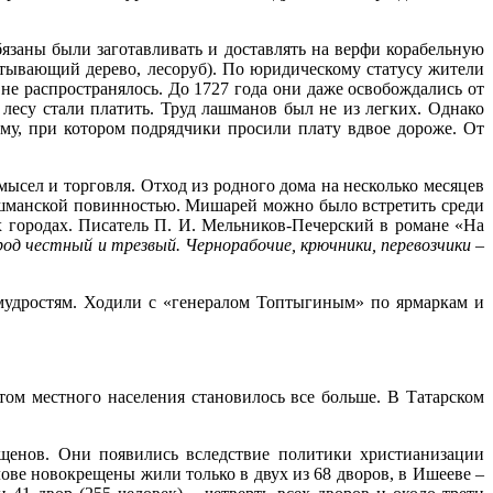
язаны были заготавливать и доставлять на верфи корабельную
батывающий дерево, лесоруб). По юридическому статусу жители
не распространялось. До 1727 года они даже освобождались от
в лесу стали платить. Труд лашманов был не из легких. Однако
йму, при котором подрядчики просили плату вдвое дороже. От
ысел и торговля. Отход из родного дома на несколько месяцев
ашманской повинностью. Мишарей можно было встретить среди
х городах. Писатель П. И. Мельников-Печерский в романе «На
од честный и трезвый. Чернорабочие, крючники, перевозчики –
мудростям. Ходили с «генералом Топтыгиным» по ярмаркам и
том местного населения становилось все больше. В Татарском
щенов. Они появились вследствие политики христианизации
лове новокрещены жили только в двух из 68 дворов, в Ишееве –