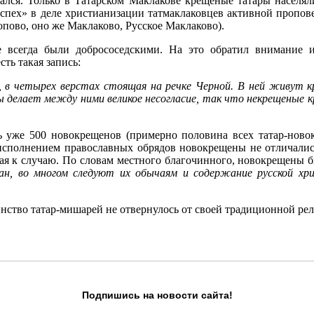
ался. Только в Татарском Маклакове крещеные татары населяли
успех» в деле христианизации татмаклаковцев активной пропов
опово, оно же Маклаково, Русское Маклаково).
сегда были добрососедскими. На это обратил внимание и
ть такая запись:
, в четырех верстах стоящая на речке Черной. В ней живут к
ы делает между ними великое несогласие, так что некрещеные к
сь уже 500 новокрещенов (примерно половина всех татар-ново
 исполнением православных обрядов новокрещены не отличали
чая к случаю. По словам местного благочинного, новокрещены 
тан, во многом следуют их обычаям и содержание русской х
нство татар-мишарей не отвернулось от своей традиционной ре
Подпишись на новости сайта!