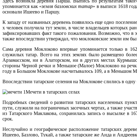
Здесь возникла деревня Парша. Выпись по результатам таког
упоминается как «
земля базловских татар
» в выписи 1618 го
основали Ишеево и Паршу.
К западу от названных деревень появилось еще одно поселение
х человек получила тут земли, в числе владельцев которых ран
зафиксировавших факт такого пожалования. Возможно, что в 
также впоследствии утверждал, что моклоковские земли им были
Сама деревня Моклоково впервые упоминается только в 162
служилых татар. Всего на этих землях было размещено бол
Арзамасском, ни в Алаторском, ни в других местах Курмышск
стороны Черной речки и Меньшое (Малое) Моклоково на речке
году в Большом Моклокове насчитывалось 109, а в Меньшом М
Впоследствии татарские селения на Моклокове слились в одну
Мечети в татарских селах
Подробных сведений о развитии татарских населенных пункт
пути, служили на пограничных засечных чертах, а также участ
из Татарского Маклакова, сохранилась запись о высылке в 
срок.
Неслучайно и географическое расположение татарских дерев
Ишеево, Базлово, Тукай, а также татарские же Анда и Андреевк