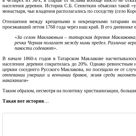
в четырех из 54-х, в Парше от ислама вообще никто не отказ
населения деревни. Историк С.Б. Сенюткин объяснял такой «
монастыря, чьи владения располагались по соседству (село Кор
Отношения между крещеными и некрещеными татарами не в
проезжавший летом 1768 года через наш край. В его дневнике ес
«
За селом Маклаковым – татарская деревня Маклаковка
речка Черная полагает между ними предел. Различие вер
пакости содевают
».
В начале 1860-х годов в Татарском Маклакове насчитывало
населении деревни сократилась до 20%. Однако ревностным
церкви соседнего Русского Маклакова, но посещали ее от слу
отпевании умерших и венчании браков, живя среди магоме
наказанием
»
Таким образом, несмотря на политику христианизации, больши
Такая вот история
…