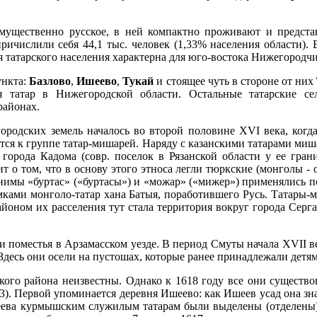
мущественно русское, в ней компактно проживают и предста
причислили себя 44,1 тыс. человек (1,33% населения области). 
я татарского населения характерна для юго-востока Нижегородч
ункта:
Базлово
,
Ишеево
,
Тукай
и стоящее чуть в стороне от них
я татар в Нижегородской области. Остальные татарские 
районах.
ородских земель началось во второй половине XVI века, когд
ятся к группе татар-мишарей. Наряду с казанскими татарами миш
 города Кадома (совр. поселок в Рязанской области у ее гра
 о том, что в основу этого этноса легли тюркские (монголы - 
тнонимы «буртас» («буртасы») и «можар» («мижер») применялись 
томками монголо-татар хана Батыя, поработившего Русь. Татары
айоном их расселения тут стала территория вокруг города Сер
и поместья в Арзамасском уезде. В период Смуты начала XVII ве
десь они осели на пустошах, которые ранее принадлежали детя
кого района неизвестны. Однако к 1618 году все они существо
3). Первой упоминается деревня Ишеево: как Ишеев усад она зна
Ишеева курмышским служилым татарам были выделены (отделе