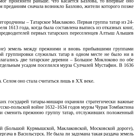
мог произойти раньше. Что касается Базлова, то впервые оно
 преданиям сначала возникло Базлово, жители которого позже
егородчины – Татарское Маклаково. Первая группа татар из 24-
еля 1613 года, когда была составлена выпись из отказных книг,
з предводителей первых татарских переселенцев Алтыш Алышев
ление) земель между прежними и вновь прибывшими группами
ой группировки служилых татар в одном месте не было ни в
олагались две татарские деревни – Большое Моклоково по обе
отдельным усадом поселился мурза Сулчалей Мустафин. В 1636
 Селом оно стала считаться лишь в XX веке.
ких государей татары-мишари охраняли стратегически важные
русско-польской войне 1632–1634 годов мурзы Чурая Томбактина
были сменить прежнюю группу татар, отслуживших положенный
ой (Большой Курмышской, Маклаковской, Московской дороге),
ргача в Васильсурск. Не была ли задумана такая раздача земель