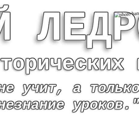
Й ЛЕДР
торических 
не учит, а тольк
незнание уроков