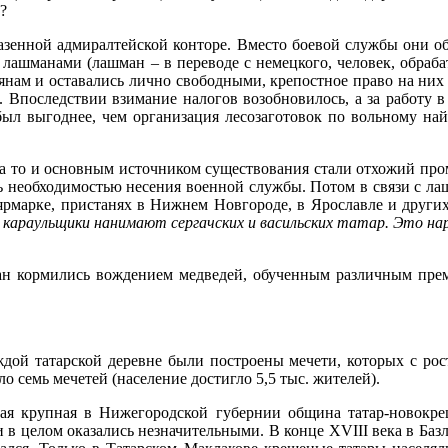
?
зенной адмиралтейской конторе. Вместо боевой службы они об
я лашманами (лашман – в переводе с немецкого, человек, обра
янам и оставались лично свободными, крепостное право на них 
и. Впоследствии взимание налогов возобновилось, а за работу 
был выгоднее, чем организация лесозаготовок по вольному на
а то и основным источником существования стали отхожий пром
сь необходимостью несения военной службы. Потом в связи с л
ярмарке, пристанях в Нижнем Новгороде, в Ярославле и други
 караульщики нанимают сергачских и васильских татар. Это нар
чан кормились вождением медведей, обученным различным пре
ждой татарской деревне были построены мечети, которых с рос
о семь мечетей (население достигло 5,5 тыс. жителей).
ая крупная в Нижегородской губернии община татар-новокре
 в целом оказались незначительными. В конце XVIII века в Баз