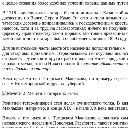
с целью создания более удобных условий охраны данных путей
В 1718 году служилые татары были приписаны к Казанской ка
древесину по Волге, Суре и Каме. От чего и стали называтьс
татарских деревень приравнивались к государственным кресть
налогов, хотя и за труд на лесозаготовках ничего не получал
царскому правительству такой порядок заготовки древесины 
такой повинности татары были освобождены лишь в 1859 году.
Для значительной части местного населения дополнительным, 
для татар был привычным. Первоначально это обуславливало
сторожей, грузчиков и других работников на Нижегородской 
горах» отмечал, что на Нижегородской «
ярмарке обыкновенно в
тоже больше из татар
».
Некоторые жители Татарского Маклакова, по примеру серга
селам Нижегородской и других губерний.
Мечети в татарских селах
Религией татар-мишарей стал ислам суннитского толка. В ка
Маклакове, например, в конце XIX – начале XX века действовал
Вместе с тем именно в Татарском Маклакове сложилась сам
неславянского населения Поволжья. Результаты такой политики