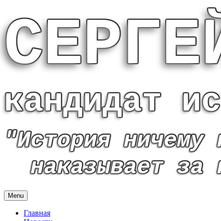
СЕРГЕ
кандидат ис
"История ничему 
наказывает за 
Menu
Главная