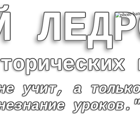
Й ЛЕДР
торических 
не учит, а тольк
незнание уроков