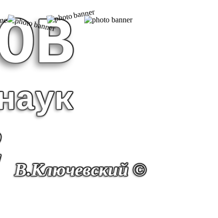
ОВ
наук
о
."
В.Ключевский ©