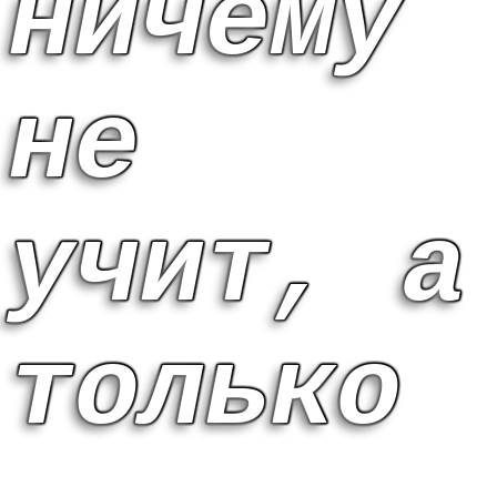
ничему
не
учит, а
только