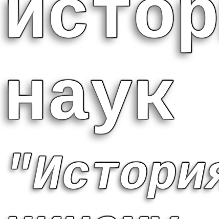
истор
наук
"Истори