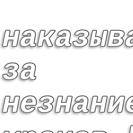
наказыв
за
незнани