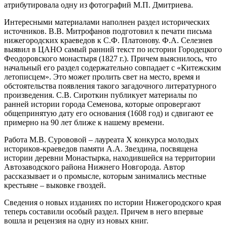
атрибутировала одну из фотографий М.П. Дмитриева.
Интересными материалами наполнен раздел исторических
источников. В.В. Митрофанов подготовил к печати письма
нижегородских краеведов к С.Ф. Платонову. Ф.А. Селезнев
выявил в ЦАНО самый ранний текст по истории Городецкого
Феодоровского монастыря (1827 г.). Причем выяснилось, что
начальный его раздел содержательно совпадает с «Китежским
летописцем». Это может пролить свет на место, время и
обстоятельства появления такого загадочного литературного
произведения. С.В. Сироткин публикует материалы по
ранней истории города Семенова, которые опровергают
общепринятую дату его основания (1608 год) и сдвигают ее
примерно на 90 лет ближе к нашему времени.
Работа М.В. Сурововой – лауреата Х конкурса молодых
историков-краеведов памяти А.А. Звездина, посвящена
истории деревни Монастырка, находившейся на территории
Автозаводского района Нижнего Новгорода. Автор
рассказывает и о промысле, которым занимались местные
крестьяне – выковке гвоздей.
Сведения о новых изданиях по истории Нижегородского края
теперь составили особый раздел. Причем в него впервые
вошла и рецензия на одну из новых книг.