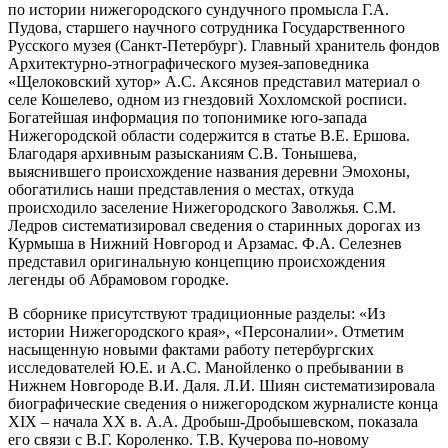
по истории нижегородского сундучного промысла Г.А.
Пудова, старшего научного сотрудника Государственного
Русского музея (Санкт-Петербург). Главный хранитель фондов
Архитектурно-этнографического музея-заповедника
«Щелоковский хутор» А.С. Аксянов представил материал о
селе Кошелево, одном из гнездовий Хохломской росписи.
Богатейшая информация по топонимике юго-запада
Нижегородской области содержится в статье В.Е. Ершова.
Благодаря архивным разысканиям С.В. Тонышева,
выяснившего происхождение названия деревни Эмохоны,
обогатились наши представления о местах, откуда
происходило заселение Нижегородского Заволжья. С.М.
Ледров систематизировал сведения о старинных дорогах из
Курмыша в Нижний Новгород и Арзамас. Ф.А. Селезнев
представил оригинальную концепцию происхождения
легенды об Абрамовом городке.
В сборнике присутствуют традиционные разделы: «Из
истории Нижегородского края», «Персоналии». Отметим
насыщенную новыми фактами работу петербургских
исследователей Ю.Е. и А.С. Манойленко о пребывании в
Нижнем Новгороде В.И. Даля. Л.И. Шиян систематизировала
биографические сведения о нижегородском журналисте конца
XIX – начала ХХ в. А.А. Дробыш-Дробышевском, показала
его связи с В.Г. Короленко. Т.В. Кучерова по-новому