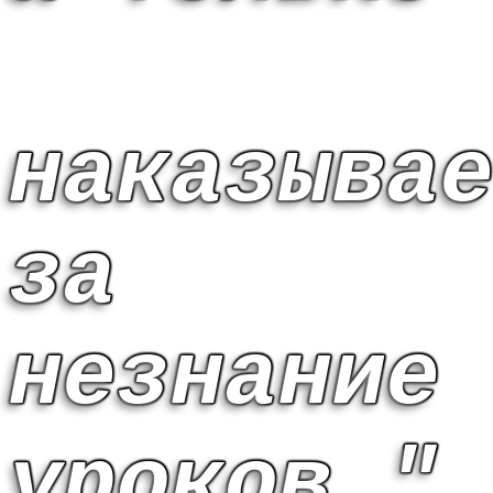
наказыва
за
незнание
уроков.