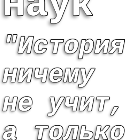
наук
"История
ничему
не учит,
а только