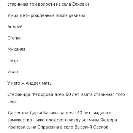
старинная той волости из села Елховки
У них дети рожденные после ревизии
Андрей
Степан
Михайла
Петр
Иван
У него ж Андрея мать
Стефанида Федорова дочь 60 лет, взята старинная того
села
Да сестра Дарья Васильева дочь 40 лет, выдана в
замужество Нижегородского уезду вотчины Федора
Иванова сына Опраксина в село Высокий Оселок