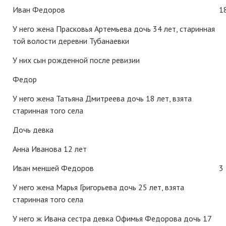
Иван Федоров
1
У него жена Прасковья Артемьева дочь 34 лет, старинная
той волости деревни Тубанаевки
У них сын рожденной после ревизии
Федор
У него жена Татьяна Дмитреева дочь 18 лет, взята
старинная того села
Дочь девка
Анна Иванова 12 лет
Иван меншей Федоров
3
У него жена Марья Григорьева дочь 25 лет, взята
старинная того села
У него ж Ивана сестра девка Офимья Федорова дочь 17