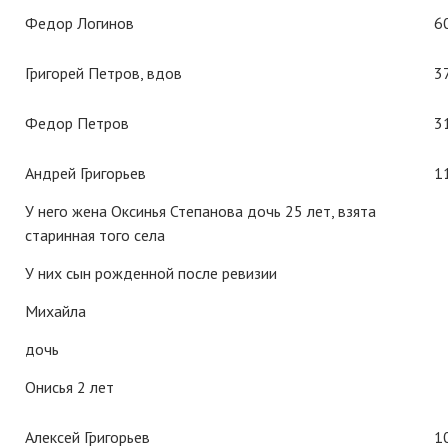
Федор Логинов
6
Григорей Петров, вдов
3
Федор Петров
3
Андрей Григорьев
1
У него жена Оксинья Степанова дочь 25 лет, взята
старинная того села
У них сын рожденной после ревизии
Михайла
дочь
Онисья 2 лет
Алексей Григорьев
1