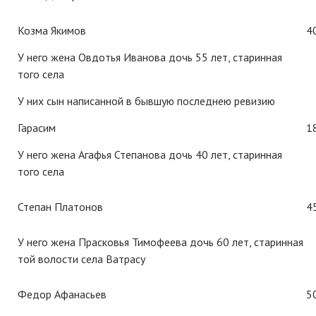
Козма Якимов
4
У него жена Овдотья Иванова дочь 55 лет, старинная
того села
У них сын написанной в бывшую последнею ревизию
Гарасим
1
У него жена Агафья Степанова дочь 40 лет, старинная
того села
Степан Платонов
4
У него жена Прасковья Тимофеева дочь 60 лет, старинная
той волости села Ватрасу
Федор Афанасьев
5