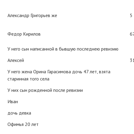
Александр Григорьев же
5
Федор Кирилов
6
У него сын написанной в бывшую последнею ревизию
Алексей
3
У него жена Орина Гарасимова дочь 47 лет, взята
старинная того села
У них сын рожденной после ревизии
Иван
дочь девка
Офимья 20 лет