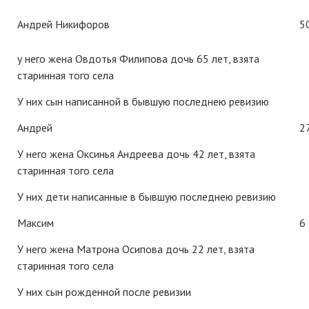
Андрей Никифоров
5
у него жена Овдотья Филипова дочь 65 лет, взята
старинная того села
У них сын написанной в бывшую последнею ревизию
Андрей
2
У него жена Оксинья Андреева дочь 42 лет, взята
старинная того села
У них дети написанные в бывшую последнею ревизию
Максим
6
У него жена Матрона Осипова дочь 22 лет, взята
старинная того села
У них сын рожденной после ревизии