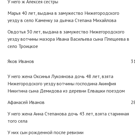
У него ж Алексея сестры
Марья 40 лет, выдана в замужество Нижегородского
уезду в село Каменку за дьячка Степана Михайлова
Овдотья 30 лет, выдана в замужество Нижегородского
уезду вотчины маэора Ивана Васильева сына Плещеева в
село Троицкое
Яков Иванов
3
У него жена Оксинья Лукоянова дочь 48 лет, взята
Нижегородского уезду вотчины господина Акинфия
Никитина сына Демидова из деревни Елвашки поездом
Афанасей Иванов
2
У него жена Анна Степанова дочь 43 лет, взята старинная
того села
У них сын рожденной после ревизии