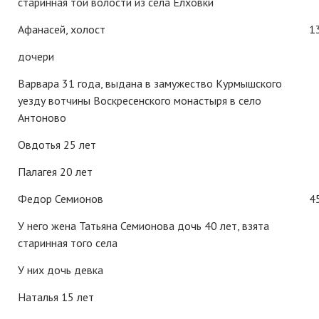
старинная той волости из села Елховки
Афанасей, холост
1
дочери
Варвара 31 года, выдана в замужество Курмышского
уезду вотчины Воскресенского монастыря в село
Антоново
Овдотья 25 лет
Палагея 20 лет
Федор Семионов
4
У него жена Татьяна Семионова дочь 40 лет, взята
старинная того села
У них дочь девка
Наталья 15 лет