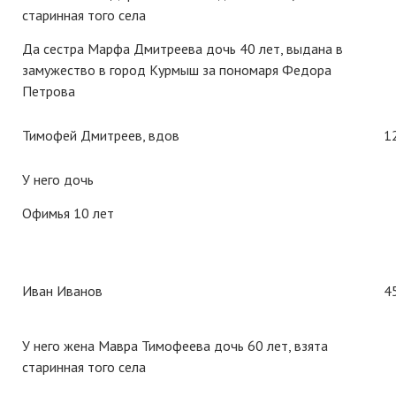
старинная того села
Да сестра Марфа Дмитреева дочь 40 лет, выдана в
замужество в город Курмыш за пономаря Федора
Петрова
Тимофей Дмитреев, вдов
1
У него дочь
Офимья 10 лет
Иван Иванов
4
У него жена Мавра Тимофеева дочь 60 лет, взята
старинная того села