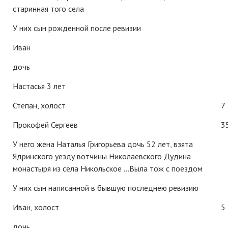
старинная того села
У них сын рожденной после ревизии
Иван
дочь
Настасья 3 лет
Степан, холост
7
Прокофей Сергеев
3
У него жена Наталья Григорьева дочь 52 лет, взята
Ядринского уезду вотчины Николаевского Дудина
монастыря из села Никольское …Выла тож с поездом
У них сын написанной в бывшую последнею ревизию
Иван, холост
5
дочь