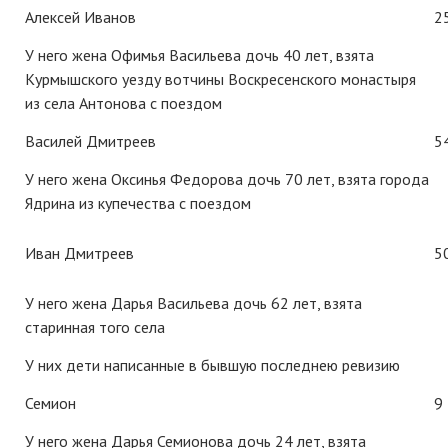
Алексей Иванов
2
У него жена Офимья Васильева дочь 40 лет, взята
Курмышского уезду вотчины Воскресенского монастыря
из села Антонова с поездом
Василей Дмитреев
5
У него жена Оксинья Федорова дочь 70 лет, взята города
Ядрина из купечества с поездом
Иван Дмитреев
5
У него жена Дарья Васильева дочь 62 лет, взята
старинная того села
У них дети написанные в бывшую последнею ревизию
Семион
9
У него жена Дарья Семионова дочь 24 лет, взята