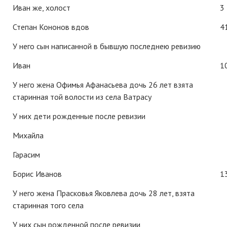
Иван же, холост
3
Степан Кононов вдов
4
У него сын написанной в бывшую последнею ревизию
Иван
1
У него жена Офимья Афанасьева дочь 26 лет взята
старинная той волости из села Ватрасу
У них дети рожденные после ревизии
Михайла
Гарасим
Борис Иванов
1
У него жена Прасковья Яковлева дочь 28 лет, взята
старинная того села
У них сын рожденной после ревизии