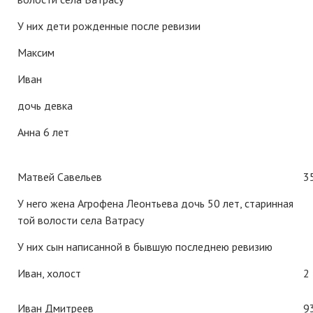
У них дети рожденные после ревизии
Максим
Иван
дочь девка
Анна 6 лет
Матвей Савельев
3
У него жена Агрофена Леонтьева дочь 50 лет, старинная
той волости села Ватрасу
У них сын написанной в бывшую последнею ревизию
Иван, холост
2
Иван Дмитреев
9