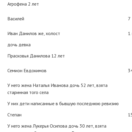
Агрофена 2 лет
Василей
7
Иван Данилов же, холост
1
дочь девка
Прасковья Данилова 12 лет
Семион Евдокимов
3
У него жена Наталья Иванова дочь 52 лет, взята
старинная того села
У них дети написанные в бывшую последнюю ревизию
Степан
1
У него жена Лукерья Осипова дочь 30 лет, взята