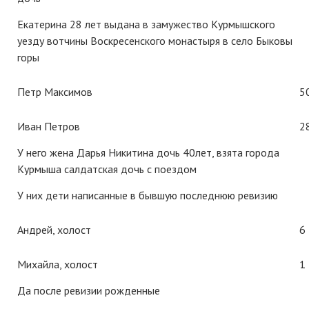
Екатерина 28 лет выдана в замужество Курмышского
уезду вотчины Воскресенского монастыря в село Быковы
горы
Петр Максимов
5
Иван Петров
2
У него жена Дарья Никитина дочь 40лет, взята города
Курмыша салдатская дочь с поездом
У них дети написанные в бывшую последнюю ревизию
Андрей, холост
6
Михайла, холост
1
Да после ревизии рожденные