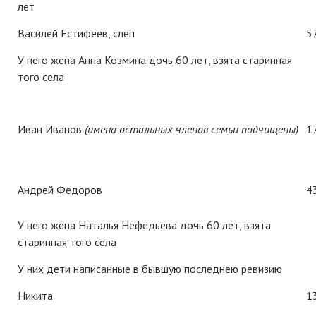
лет
Василей Естифеев, слеп
5
У него жена Анна Козмина дочь 60 лет, взята старинная
того села
Иван Иванов
(имена остальных членов семьи подчищены)
1
Андрей Федоров
4
У него жена Наталья Нефедьева дочь 60 лет, взята
старинная того села
У них дети написанные в бывшую последнею ревизию
Никита
1