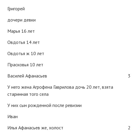
Григорей
дочери девки
Марья 16 лет
Овдотья 14 лет
Овдотья ж 10 лет
Прасковья 10 лет
Василей Афанасьев
3
У него жена Агрофена Гаврилова дочь 20 лет, взята
старинная того села
У них сын рожденной после ревизии
Иван
Илья Афанасьев же, холост
2