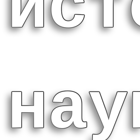
ист
нау