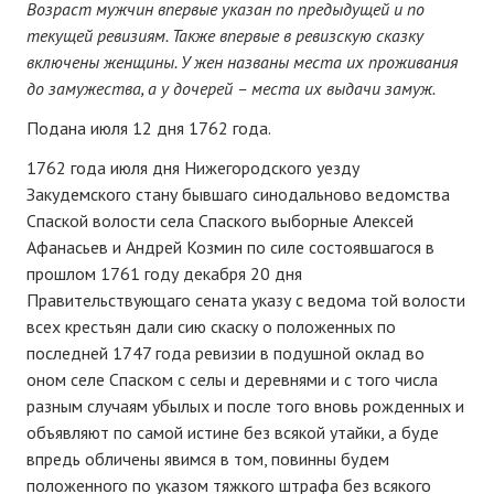
Возраст мужчин впервые указан по предыдущей и по
текущей ревизиям. Также впервые в ревизскую сказку
включены женщины. У жен названы места их проживания
до замужества, а у дочерей – места их выдачи замуж.
Подана июля 12 дня 1762 года.
1762 года июля дня Нижегородского уезду
Закудемского стану бывшаго синодальново ведомства
Спаской волости села Спаского выборные Алексей
Афанасьев и Андрей Козмин по силе состоявшагося в
прошлом 1761 году декабря 20 дня
Правительствующаго сената указу с ведома той волости
всех крестьян дали сию скаску о положенных по
последней 1747 года ревизии в подушной оклад во
оном селе Спаском с селы и деревнями и с того числа
разным случаям убылых и после того вновь рожденных и
объявляют по самой истине без всякой утайки, а буде
впредь обличены явимся в том, повинны будем
положенного по указом тяжкого штрафа без всякого