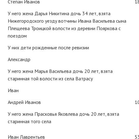
Степан Иванов
1
У него жена Дарья Никитина дочь 34 лет, взята
Нижегородского уезду вотчины Ивана Васильева сына
Плещеева Троицкой волости из деревни Пояркова с
поездом
У них дети рожденные после ревизии
Александр
У него жена Марья Васильева дочь 20 лет, взята
старинная той волости из села Ватрасу
Иван
Андрей Иванов
1
У него жена Прасковья Яковлева дочь 20 лет, взята
старинная того села
Иван Лаврентьев
5