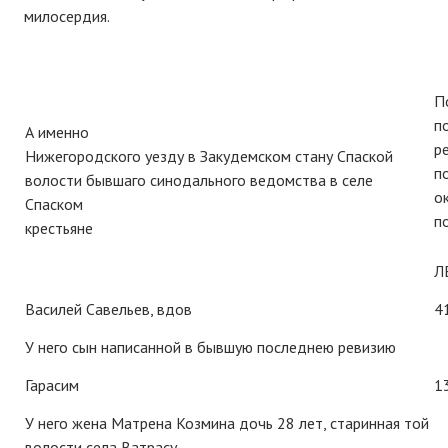
милосердия.
П
п
А именно
р
Нижегородского уезду в Закудемском стану Спаской
п
волости бывшаго синодального ведомства в селе
о
Спаском
п
крестьяне
Л
Василей Савельев, вдов
4
У него сын написанной в бывшую последнею ревизию
Гарасим
1
У него жена Матрена Козмина дочь 28 лет, старинная той
волости села Ватрасу