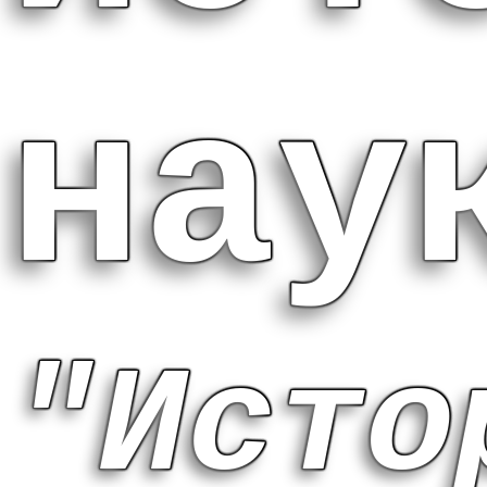
нау
"Исто