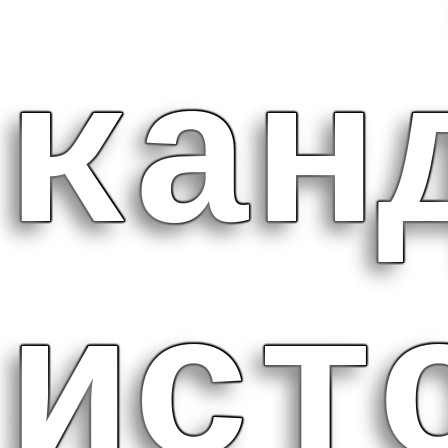
кан
ист