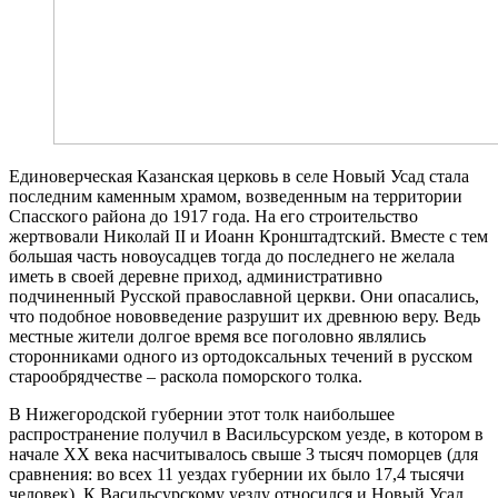
Единоверческая Казанская церковь в селе Новый Усад стала
последним каменным храмом, возведенным на территории
Спасского района до 1917 года. На его строительство
жертвовали Николай II и Иоанн Кронштадтский. Вместе с тем
б
о
льшая часть новоусадцев тогда до последнего не желала
иметь в своей деревне приход, административно
подчиненный Русской православной церкви. Они опасались,
что подобное нововведение разрушит их древнюю веру. Ведь
местные жители долгое время все поголовно являлись
сторонниками одного из ортодоксальных течений в русском
старообрядчестве – раскола поморского толка.
В Нижегородской губернии этот толк наибольшее
распространение получил в Васильсурском уезде, в котором в
начале XX века насчитывалось свыше 3 тысяч поморцев (для
сравнения: во всех 11 уездах губернии их было 17,4 тысячи
человек). К Васильсурскому уезду относился и Новый Усад.