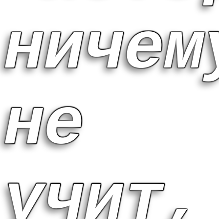
ничем
не
учит,