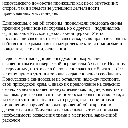
новоусадского поморства произошло как из-за внутренних
споров, так и вследствие успешной деятельности
православных миссионеров.
Единоверцы, с одной стороны, продолжали следовать своим
прежним религиозным обрядам, но с другой – подчинялись
официальной Русской православной церкви. У них
восстанавливался институт священства, было право возводить
собственные храмы и вести метрические книги с записями о
рождении, венчании, отпевании.
Первые местные единоверцы духовно окормлялись
священником единоверческой церкви села Ахпаевки Иоанном
Петрухиным, но это село было расположено не близко – в 10
верстах при отсутствии хорошего транспортного сообщения.
Новоусадские единоверцы не оставляли надежду построить
свой приходской храм. Однако их предложение на сельских
сходах выделить общественную землю как под церковь, так и
под школу встречало в штыки поморское большинство. Это, а
также отсутствие финансовых средств, стало причинами
отклонения епархией первых прошений об открытии в
деревне церкви. Хотя епархиальное начальство и понимало
необходимость возведения храма в местности, зараженной
расколом.