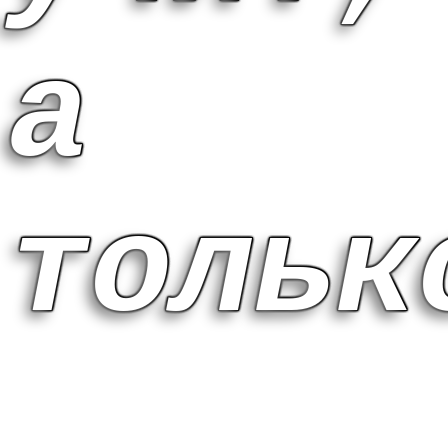
а
тольк