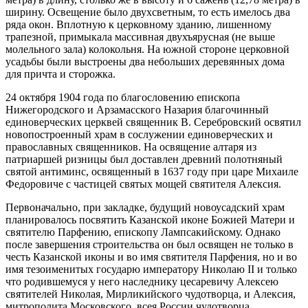
ширину. Освещение было двухсветным, то есть имелось два
ряда окон. Вплотную к церковному зданию, лишенному
трапезной, примыкала массивная двухъярусная (не выше
молельного зала) колокольня. На южной стороне церковной
усадьбы были выстроены два небольших деревянных дома
для причта и сторожка.
24 октября 1904 года по благословению епископа
Нижегородского и Арзамасского Назария благочинный
единоверческих церквей священник В. Серебровский освятил
новопостроенный храм в сослужении единоверческих и
православных священников. На освящение алтаря из
патриаршей ризницы был доставлен древний полотняный
святой антиминс, освященный в 1637 году при царе Михаиле
Федоровиче с частицей святых мощей святителя Алексия.
Первоначально, при закладке, будущий новоусадский храм
планировалось посвятить Казанской иконе Божией Матери и
святителю Парфению, епископу Лампсакийскому. Однако
после завершения строительства он был освящен не только в
честь Казанской иконы и во имя святителя Парфения, но и во
имя тезоименитых государю императору Николаю II и только
что родившемуся у него наследнику цесаревичу Алексею
святителей Николая, Мирликийского чудотворца, и Алексия,
митрополита Московского, всея России чудотворца.