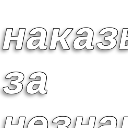
наказ
за
незна