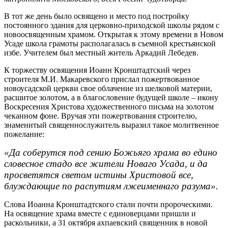
В тот же день было освящено и место под постройку
постоянного здания для церковно-приходской школы рядом с
новоосвященным храмом. Открытая к этому времени в Новом
Усаде школа грамоты располагалась в съемной крестьянской
избе. Учителем был местный житель Аркадий Лебедев.
К торжеству освящения Иоанн Кронштадтский через
строителя М.И. Макаревского прислал пожертвованное
новоусадской церкви свое облачение из шелковой материи,
расшитое золотом, а в благословение будущей школе – икону
Воскресения Христова художественного письма на золотом
чеканном фоне. Вручая эти пожертвования строителю,
знаменитый священнослужитель выразил такое молитвенное
пожелание:
«Да соберутся под сению Божьяго храма во едино
словесное стадо все жители Новаго Усада, и да
просветятся светом истины Христовой все,
блуждающие по распутиям лжеименнаго разума».
Слова Иоанна Кронштадтского стали почти пророческими.
На освящение храма вместе с единоверцами пришли и
раскольники, а 31 октября ахпаевский священник в новой