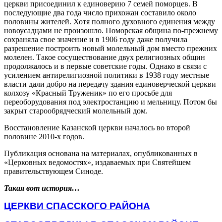
церкви присоединил к единоверию 7 семей поморцев. В
последующие два года число прихожан составило около
половины жителей. Хотя полного духовного единения между
новоусадцами не произошло. Поморская община по-прежнему
сохраняла свое значение и в 1906 году даже получила
разрешение построить новый молельный дом вместо прежних
молелен. Такое сосуществование двух религиозных общин
продолжалось и в первые советские годы. Однако в связи с
усилением антирелигиозной политики в 1938 году местные
власти дали добро на передачу здания единоверческой церкви
колхозу «Красный Труженик» по его просьбе для
переоборудования под электростанцию и мельницу. Потом бы
закрыт старообрядческий молельный дом.
Восстановление Казанской церкви началось во второй
половине 2010-х годов.
Публикация основана на материалах, опубликованных в
«Церковных ведомостях», издаваемых при Святейшем
правительствующем Синоде.
Такая вот история…
ЦЕРКВИ СПАССКОГО РАЙОНА