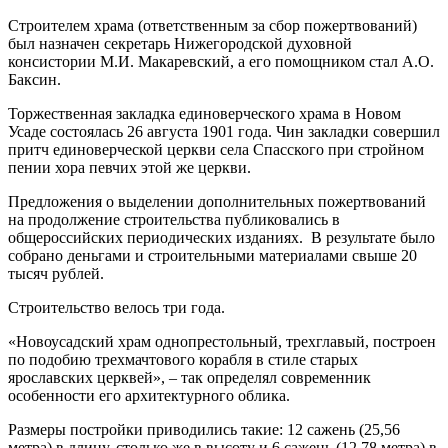
Строителем храма (ответственным за сбор пожертвований)
был назначен секретарь Нижегородской духовной
консистории М.И. Макаревский, а его помощником стал А.О.
Баксин.
Торжественная закладка единоверческого храма в Новом
Усаде состоялась 26 августа 1901 года. Чин закладки совершил
притч единоверческой церкви села Спасского при стройном
пении хора певчих этой же церкви.
Предложения о выделении дополнительных пожертвований
на продолжение строительства публиковались в
общероссийских периодических изданиях. В результате было
собрано деньгами и строительными материалами свыше 20
тысяч рублей.
Строительство велось три года.
«Новоусадский храм однопрестольный, трехглавый, построен
по подобию трехмачтового корабля в стиле старых
ярославских церквей», – так определял современник
особенности его архитектурного облика.
Размеры постройки приводились такие: 12 сажень (25,56
метра) в длину, столько же в высоту и 6 сажень (12,78 метра) в