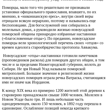
Поморцы, мало того что решительно не признавали
установки официального православия, впавшего, по их
мнению, в «никонианскую ересь», внутри своей веры
отрицали всякую иерархию, поэтому и назывались еще
беспоповцами. Для богослужений они собирались в
молельных домах, а руководили жизнью новоусадской
поморской общины принародно избранные наставники
(«благословенные отцы»). По преданию, новоусадские
поморцы вели хронологический перечень своих «отцов» со
времен идеолога старообрядчества протопопа Аввакума.
Новоусадские «отцы»-наставники готовили начетчиков
(проповедников раскола) для поморцев других общин, в том
числе и за пределами Нижегородской губернии, вплоть до
Сибири. Не зря Новый Усад называли поморской
митрополией. Большое значение в религиозной жизни
новоусадских поморцев играла речка Ватраска, считающаяся
ими не иначе как Иорданом.
К концу XIX века из примерно 1200 жителей этой деревни к
староверию принадлежали свыше 1000 человек. Молелен в
Новом Усаде было три. И лишь небольшая часть
однодеревенцев, около 150 человек, в 1892 году перешла в
единоверие. Ослабление позиций некогда крепкого