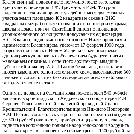
Благоприятный поворот дело получило после того, когда
крестьяне-единоверцы В.Ф. Треумнов и И.М. Фатуров
выделили из своих дворовых усадебных мест два смежных
участка земли площадью 482 квадратные сажени (2193
квадратных метра) и пожертвовали их под постройку храма,
школы и домов притча. Святейший синод по прошению
уполномоченного от общества новоусадских единоверцев
А.О. Баксина, поддержанного епископом Нижегородским и
Арзамасским Владимиром, указом от 17 февраля 1900 года
разрешил построить в Новом Усаде на означенной земле
единоверческую церковь с обеспечением будущего притча
жалованьем от казны. После этого архитектор, младший
губернский инженер А.И. Шмаков безвозмездно составил
проект каменного однопрестольного храма вместимостью 300
человек и согласился на безвозмездной же основе наблюдать
за ходом строительством.
Одним из первых на будущий храм пожертвовал 540 рублей
настоятель кронштадтского Андреевского собора иерей И.И.
Сергиев, более известный как святой праведный Иоанн
Кронштадтский. Благотворительница из Нижнего Новгорода
А.М. Пестова согласилась устроить на свои средства (выделив
до 5000 рублей) иконостас, приобрести церковную утварь,
поднять на колокольню полный набор колоколов и водрузить
на главах храма вызолоченные святые кресты. 1500 рублей на